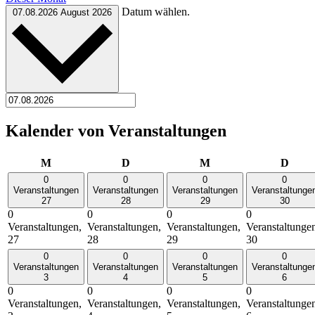
Datum wählen.
07.08.2026
August 2026
Kalender von Veranstaltungen
Montag
Dienstag
Mittwoch
Donn
M
D
M
D
0
0
0
0
Veranstaltungen
Veranstaltungen
Veranstaltungen
Veranstaltunge
27
28
29
30
0
0
0
0
Veranstaltungen,
Veranstaltungen,
Veranstaltungen,
Veranstaltunge
27
28
29
30
0
0
0
0
Veranstaltungen
Veranstaltungen
Veranstaltungen
Veranstaltunge
3
4
5
6
0
0
0
0
Veranstaltungen,
Veranstaltungen,
Veranstaltungen,
Veranstaltunge