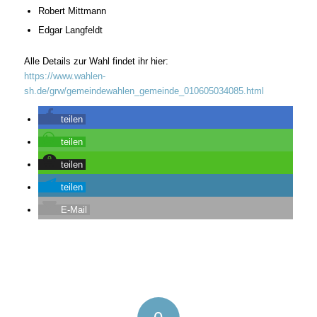
Robert Mittmann
Edgar Langfeldt
Alle Details zur Wahl findet ihr hier:
https://www.wahlen-
sh.de/grw/gemeindewahlen_gemeinde_010605034085.html
teilen
teilen
teilen
teilen
E-Mail