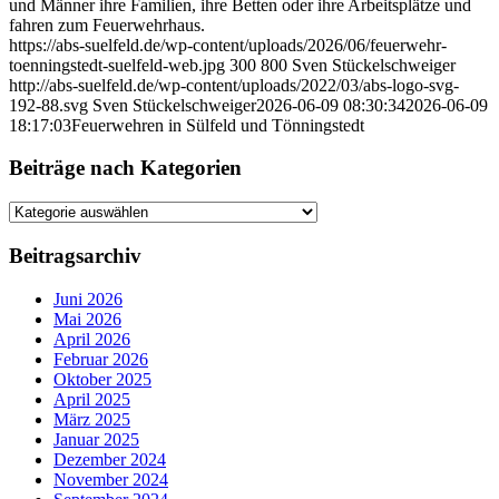
und Männer ihre Familien, ihre Betten oder ihre Arbeitsplätze und
fahren zum Feuerwehrhaus.
https://abs-suelfeld.de/wp-content/uploads/2026/06/feuerwehr-
toenningstedt-suelfeld-web.jpg
300
800
Sven Stückelschweiger
http://abs-suelfeld.de/wp-content/uploads/2022/03/abs-logo-svg-
192-88.svg
Sven Stückelschweiger
2026-06-09 08:30:34
2026-06-09
18:17:03
Feuerwehren in Sülfeld und Tönningstedt
Beiträge nach Kategorien
Beiträge
nach
Kategorien
Beitragsarchiv
Juni 2026
Mai 2026
April 2026
Februar 2026
Oktober 2025
April 2025
März 2025
Januar 2025
Dezember 2024
November 2024