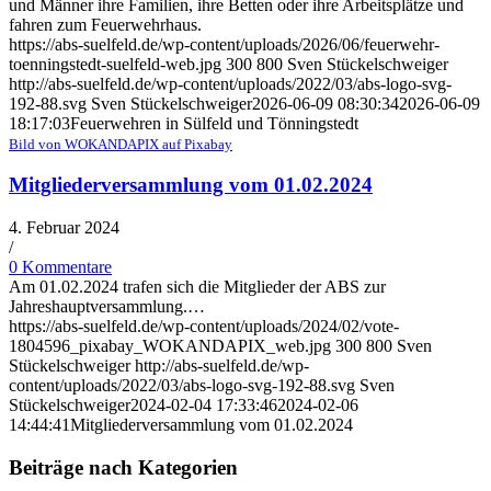
und Männer ihre Familien, ihre Betten oder ihre Arbeitsplätze und
fahren zum Feuerwehrhaus.
https://abs-suelfeld.de/wp-content/uploads/2026/06/feuerwehr-
toenningstedt-suelfeld-web.jpg
300
800
Sven Stückelschweiger
http://abs-suelfeld.de/wp-content/uploads/2022/03/abs-logo-svg-
192-88.svg
Sven Stückelschweiger
2026-06-09 08:30:34
2026-06-09
18:17:03
Feuerwehren in Sülfeld und Tönningstedt
Bild von WOKANDAPIX auf Pixabay
Mitgliederversammlung vom 01.02.2024
4. Februar 2024
/
0 Kommentare
Am 01.02.2024 trafen sich die Mitglieder der ABS zur
Jahreshauptversammlung.…
https://abs-suelfeld.de/wp-content/uploads/2024/02/vote-
1804596_pixabay_WOKANDAPIX_web.jpg
300
800
Sven
Stückelschweiger
http://abs-suelfeld.de/wp-
content/uploads/2022/03/abs-logo-svg-192-88.svg
Sven
Stückelschweiger
2024-02-04 17:33:46
2024-02-06
14:44:41
Mitgliederversammlung vom 01.02.2024
Beiträge nach Kategorien