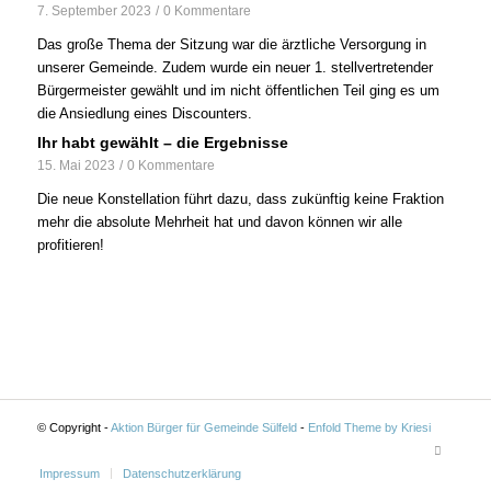
7. September 2023
/
0 Kommentare
Das große Thema der Sitzung war die ärztliche Versorgung in
unserer Gemeinde. Zudem wurde ein neuer 1. stellvertretender
Bürgermeister gewählt und im nicht öffentlichen Teil ging es um
die Ansiedlung eines Discounters.
Ihr habt gewählt – die Ergebnisse
15. Mai 2023
/
0 Kommentare
Die neue Konstellation führt dazu, dass zukünftig keine Fraktion
mehr die absolute Mehrheit hat und davon können wir alle
profitieren!
© Copyright -
Aktion Bürger für Gemeinde Sülfeld
-
Enfold Theme by Kriesi
Impressum
Datenschutzerklärung